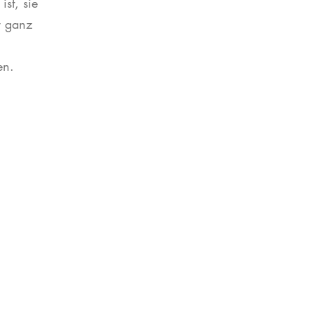
st, sie
r ganz
hen.