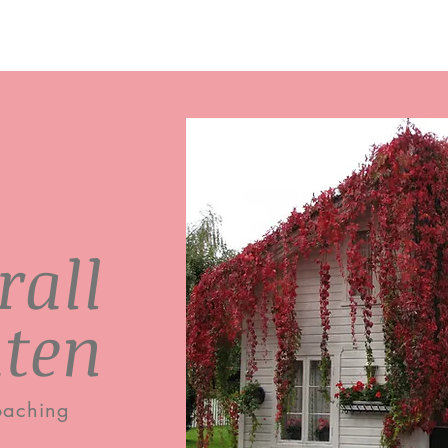
rall
hten
oaching