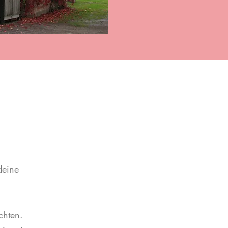
deine
chten.