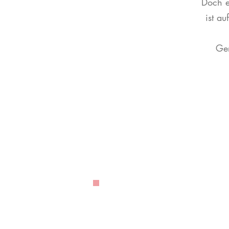
Doch e
ist a
Ger